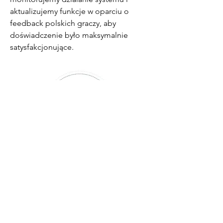
aktualizujemy funkcje w oparciu o 
feedback polskich graczy, aby 
doświadczenie było maksymalnie 
satysfakcjonujące.
PROFILE SPOŁECZNOŚCIOWE
Free Press for Eastern Europe
Skontaktuj się z nami pod adresem info